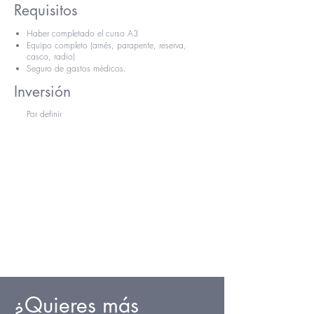
Requisitos
Haber completado el curso A3
Equipo completo (arnés, parapente, reserva,
casco, radio)
Seguro de gastos médicos.
Inversión
Por definir
¿Quieres más