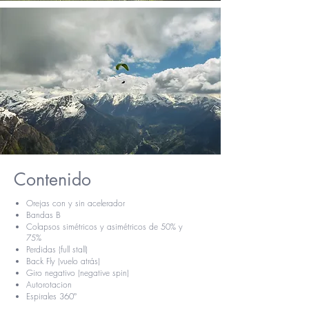
Contenido
Orejas con y sin acelerador
Bandas B
Colapsos simétricos y asimétricos de 50% y
75%
Perdidas (full stall)
Back Fly (vuelo atrás)
Giro negativo (negative spin)
Autorotacion
Espirales 360º