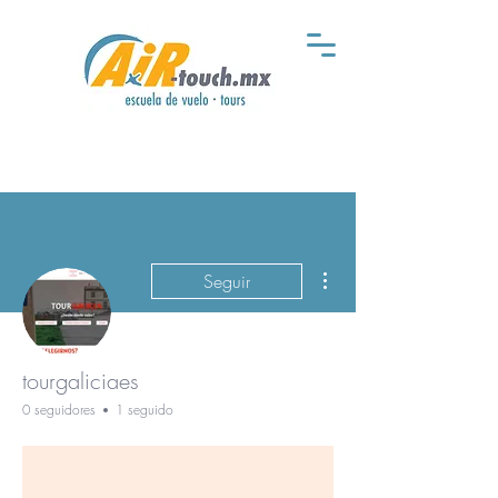
Más acciones
Seguir
tourgaliciaes
0 seguidores
1 seguido