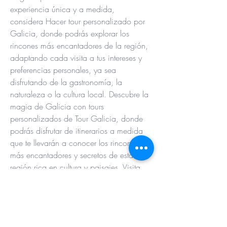
experiencia única y a medida, 
considera Hacer tour personalizado por 
Galicia, donde podrás explorar los 
rincones más encantadores de la región, 
adaptando cada visita a tus intereses y 
preferencias personales, ya sea 
disfrutando de la gastronomía, la 
naturaleza o la cultura local. Descubre la 
magia de Galicia con tours 
personalizados de Tour Galicia, donde 
podrás disfrutar de itinerarios a medida 
que te llevarán a conocer los rincones 
más encantadores y secretos de esta 
región rica en cultura y paisajes. Visita 
Galicia en Semana Santa para 
sumergirte en una atmósfera única, 
explorar sus pintorescos pueblos y 
ciudades, y descubrir la cultura y las 