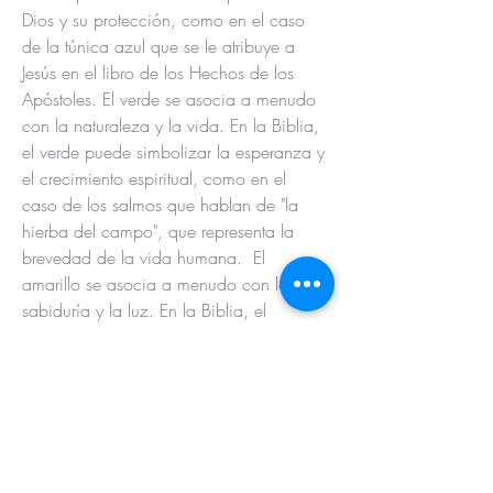
Dios y su protección, como en el caso 
de la túnica azul que se le atribuye a 
Jesús en el libro de los Hechos de los 
Apóstoles. El verde se asocia a menudo 
con la naturaleza y la vida. En la Biblia, 
el verde puede simbolizar la esperanza y 
el crecimiento espiritual, como en el 
caso de los salmos que hablan de "la 
hierba del campo", que representa la 
brevedad de la vida humana.  El 
amarillo se asocia a menudo con la 
sabiduría y la luz. En la Biblia, el 
amarillo puede simbolizar la gloria de 
Dios y la presencia del Espíritu Santo, 
como en el caso de la descripción del 
vestido de Jesús como "resplandeciente 
como el sol" en el Evangelio de Mateo. 
Morado: El morado se asocia a menudo 