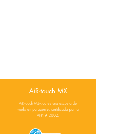
AiR-touch MX
AiR-touch México es una escuela de
vuelo en parapente, certificada por la
APPI
# 2802.