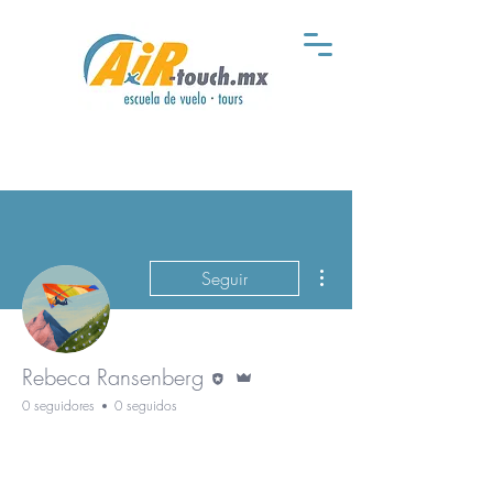
Más acciones
Seguir
Editor
Administrador
Rebeca Ransenberg
0 seguidores
0 seguidos