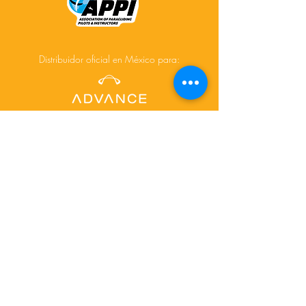
Distribuidor oficial en México para:
Acerca de
Cursos
Tours
Contacto
Facebook
Instagram
© 2025 Creado por
www.depictdesignstudio.com/
para AiR-touch.mx