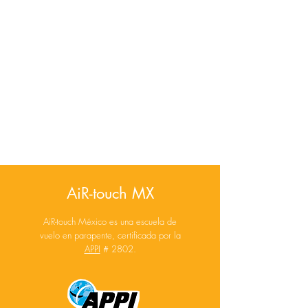
AiR-touch MX
AiR-touch México es una escuela de
vuelo en parapente, certificada por la
APPI
# 2802.