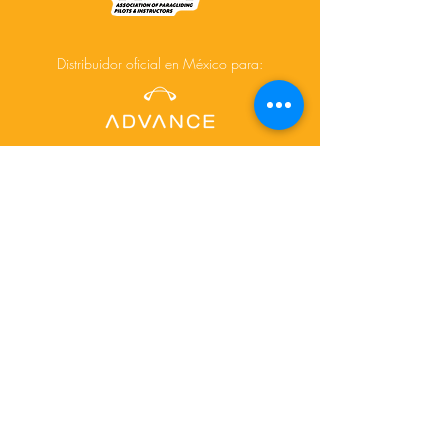
Distribuidor oficial en México para:
Acerca de
Cursos
Tours
Contacto
Facebook
Instagram
© 2025 Creado por
www.depictdesignstudio.com/
para AiR-touch.mx