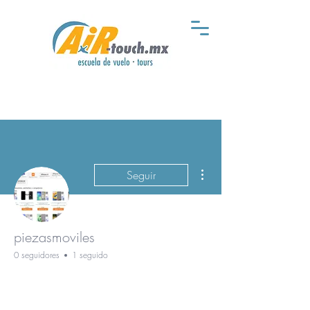
Más acciones
Seguir
piezasmoviles
0 seguidores
1 seguido