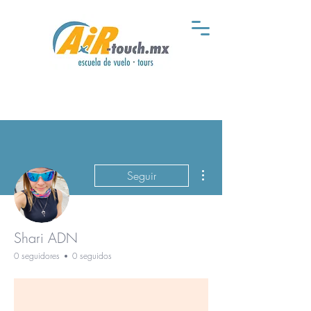
Más acciones
Seguir
Shari ADN
0 seguidores
0 seguidos