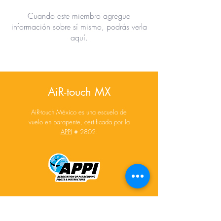
Cuando este miembro agregue
información sobre sí mismo, podrás verla
aquí.
AiR-touch MX
AiR-touch México es una escuela de
vuelo en parapente, certificada por la
APPI
# 2802.
Distribuidor oficial en México para: