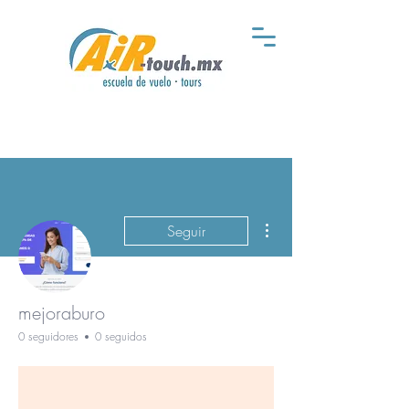
Más acciones
Seguir
mejoraburo
0 seguidores
0 seguidos