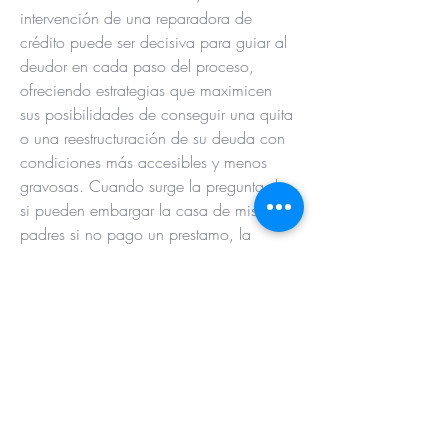
intervención de una reparadora de 
crédito puede ser decisiva para guiar al 
deudor en cada paso del proceso, 
ofreciendo estrategias que maximicen 
sus posibilidades de conseguir una quita 
o una reestructuración de su deuda con 
condiciones más accesibles y menos 
gravosas. Cuando surge la pregunta de 
si pueden embargar la casa de mis 
padres si no pago un prestamo, la 
respuesta depende de si la propiedad 
está vinculada como garantía del 
crédito. El papel de las reparadoras de 
crédito en el sistema financiero es de 
suma importancia para aquellas 
personas que enfrentan dificultades en el 
pago de sus deudas. Fuente: 
no pagar 
la tarjeta de crédito