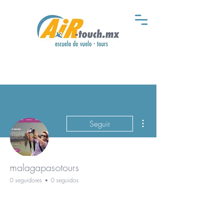
Más acciones
Seguir
malagapasotours
0 seguidores
0 seguidos