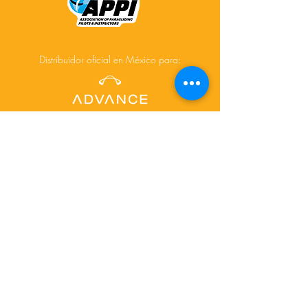
Distribuidor oficial en México para:
Acerca de
Cursos
Tours
Contacto
Facebook
Instagram
© 2025 Creado por
www.depictdesignstudio.com/
para AiR-touch.mx