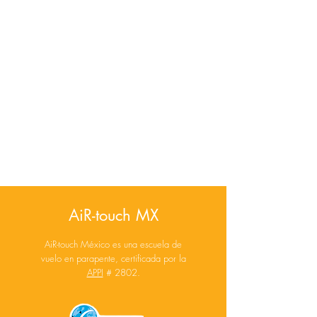
AiR-touch MX
AiR-touch México es una escuela de
vuelo en parapente, certificada por la
APPI
# 2802.