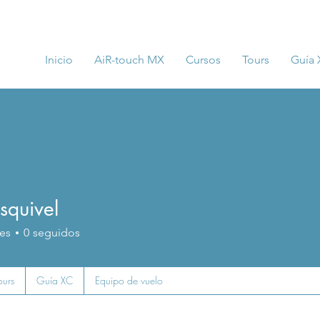
Inicio
AiR-touch MX
Cursos
Tours
Guía
squivel
es
0
seguidos
ours
Guía XC
Equipo de vuelo