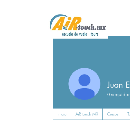
Juan E
0
seguidor
Inicio
AiR-touch MX
Cursos
T