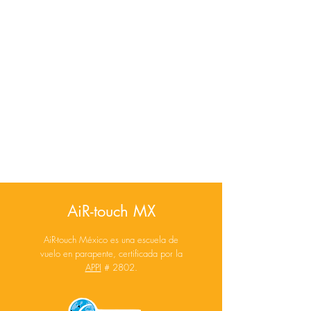
AiR-touch MX
AiR-touch México es una escuela de
vuelo en parapente, certificada por la
APPI
# 2802.