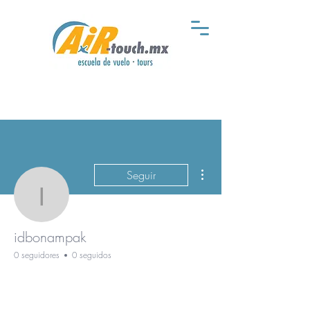
Más acciones
Seguir
idbonampak
idbonampak
0 seguidores
0 seguidos