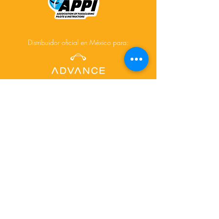
Distribuidor oficial en México para:
Acerca de
Cursos
Tours
Contacto
Facebook
Instagram
© 2025 Creado por
www.depictdesignstudio.com/
para AiR-touch.mx