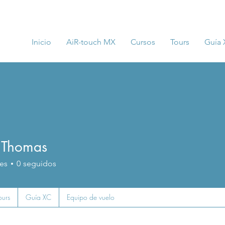
Inicio
AiR-touch MX
Cursos
Tours
Guía
J Thomas
es
0
seguidos
ours
Guía XC
Equipo de vuelo