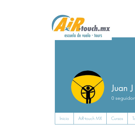
Juan 
0
seguidor
Inicio
AiR-touch MX
Cursos
T