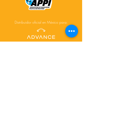
Distribuidor oficial en México para:
Acerca de
Cursos
Tours
Contacto
Facebook
Instagram
© 2025 Creado por
www.depictdesignstudio.com/
para AiR-touch.mx