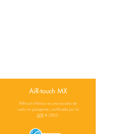
AiR-touch MX
AiR-touch México es una escuela de
vuelo en parapente, certificada por la
APPI
# 2802.