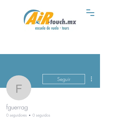
Más acciones
Seguir
fguerrag
fguerrag
0 seguidores
0 seguidos