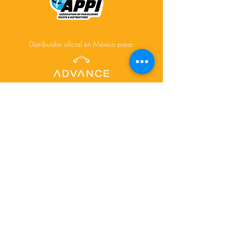
Distribuidor oficial en México para:
Acerca de
Cursos
Tours
Contacto
Facebook
Instagram
© 2025 Creado por
www.depictdesignstudio.com/
para AiR-touch.mx