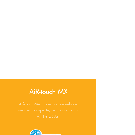
AiR-touch MX
AiR-touch México es una escuela de
vuelo en parapente, certificada por la
APPI
# 2802.