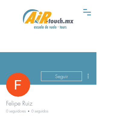
Más acciones
Seguir
Felipe Ruiz
0 seguidores
0 seguidos