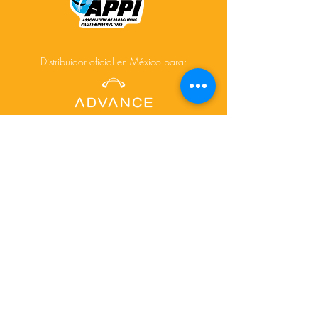
Distribuidor oficial en México para:
Acerca de
Cursos
Tours
Contacto
Facebook
Instagram
© 2025 Creado por
www.depictdesignstudio.com/
para AiR-touch.mx