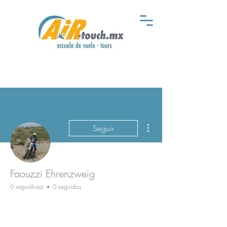
Más acciones
Seguir
Faouzzi Ehrenzweig
0 seguidores
0 seguidos