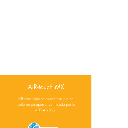
AiR-touch MX
AiR-touch México es una escuela de
vuelo en parapente, certificada por la
APPI
# 2802.