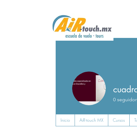
cuadr
0
seguidor
Inicio
AiR-touch MX
Cursos
T