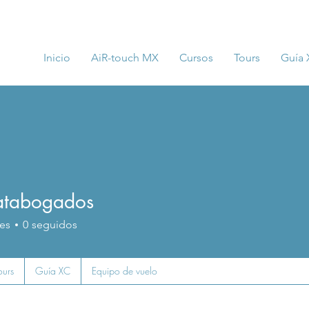
Inicio
AiR-touch MX
Cursos
Tours
Guía
atabogados
es
0
seguidos
ours
Guía XC
Equipo de vuelo