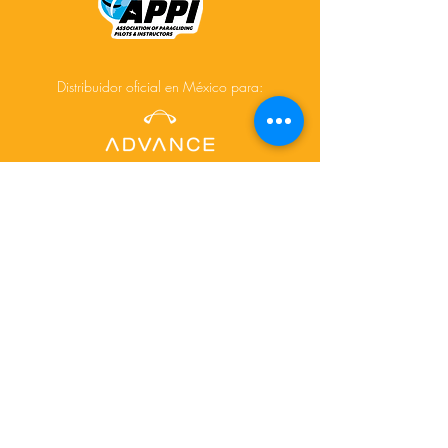
Distribuidor oficial en México para:
Acerca de
Cursos
Tours
Contacto
Facebook
Instagram
© 2025 Creado por
www.depictdesignstudio.com/
para AiR-touch.mx