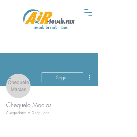
Más acciones
Seguir
Chequelo Macías
0 seguidores
0 seguidos