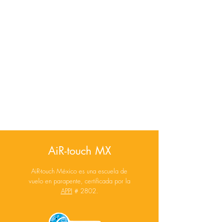
AiR-touch MX
AiR-touch México es una escuela de
vuelo en parapente, certificada por la
APPI
# 2802.