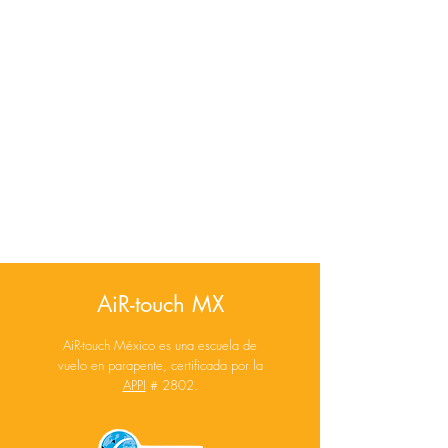
AiR-touch MX
AiR-touch México es una escuela de
vuelo en parapente, certificada por la
APPI
# 2802.