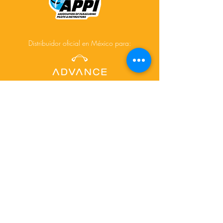
Distribuidor oficial en México para:
Acerca de
Cursos
Tours
Contacto
Facebook
Instagram
© 2025 Creado por
www.depictdesignstudio.com/
para AiR-touch.mx