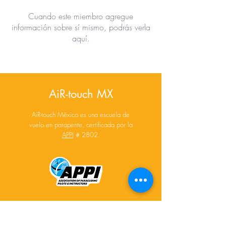
Cuando este miembro agregue
información sobre sí mismo, podrás verla
aquí.
AiR-touch MX
AiR-touch México es una escuela de
vuelo en parapente, certificada por la
APPI
# 2802.
Distribuidor oficial en México para: