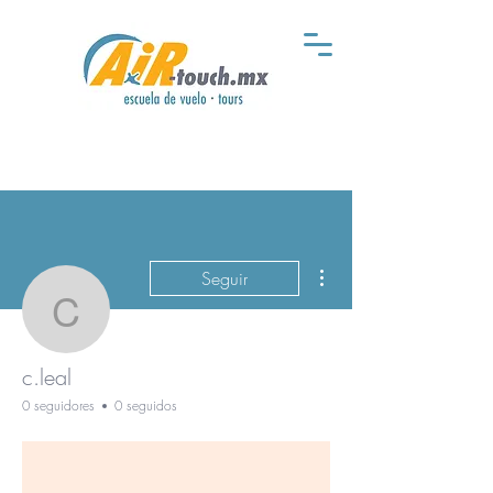
Más acciones
Seguir
c.leal
c.leal
0 seguidores
0 seguidos