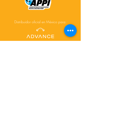
Distribuidor oficial en México para:
Acerca de
Cursos
Tours
Contacto
Facebook
Instagram
© 2025 Creado por
www.depictdesignstudio.com/
para AiR-touch.mx