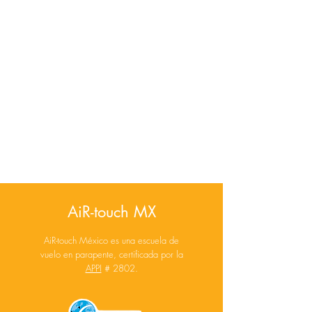
AiR-touch MX
AiR-touch México es una escuela de
vuelo en parapente, certificada por la
APPI
# 2802.